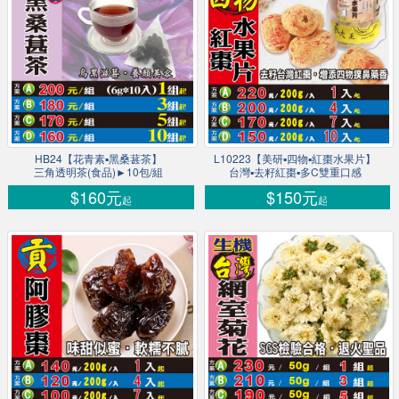
HB24【花青素▪黑桑葚茶】
L10223【美研▪四物▪紅棗水果片】
三角透明茶(食品)►10包/組
台灣▪去籽紅棗▪多C雙重口感
$160元
$150元
起
起