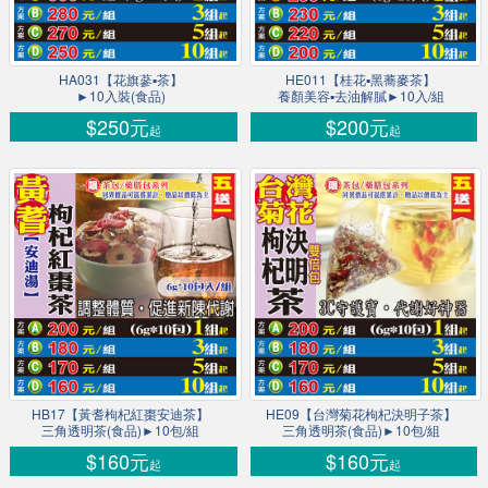
HA031【花旗蔘▪茶】
HE011【桂花▪黑蕎麥茶】
►10入裝(食品)
養顏美容▪去油解膩►10入/組
$250元
$200元
起
起
HB17【黃耆枸杞紅棗安迪茶】
HE09【台灣菊花枸杞決明子茶】
三角透明茶(食品)►10包/組
三角透明茶(食品)►10包/組
$160元
$160元
起
起