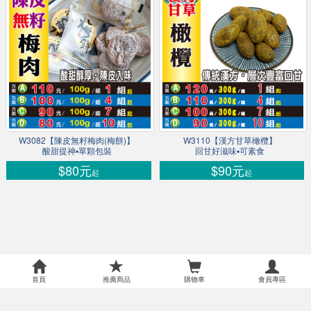
W3082【陳皮無籽梅肉(梅餅)】
W3110【漢方甘草橄欖】
酸甜提神▪單顆包裝
回甘好滋味▪可素食
$80元
$90元
起
起
首頁
推薦商品
購物車
會員專區