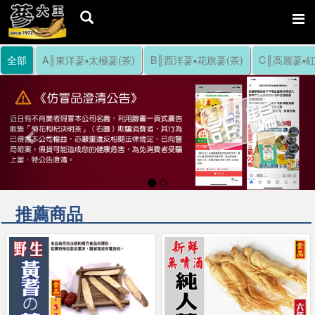
全部
A║東洋蔘▪太極蔘(茶)
B║西洋蔘▪花旗蔘(茶)
C║高麗蔘▪紅
Previous
Nex
推薦商品