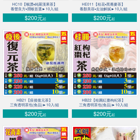
HC10【喉讚▪純羅漢果茶】
HE011【桂花▪黑蕎麥茶】
養聲良方▪潤喉首選►10入/組
養顏美容▪去油解膩►10入/組
$200元
$200元
起
起
HB21【疫後復元茶】
HB22【桂圓紅棗枸杞茶】
三角透明茶包(食品)►10入/組
三角透明茶包(食品)►10入/組
$200元
$200元
起
起