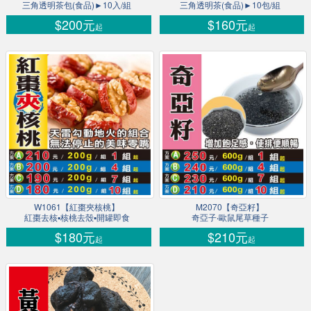
三角透明茶包(食品)►10入/組
三角透明茶(食品)►10包/組
$200元
$160元
起
起
W1061【紅棗夾核桃】
M2070【奇亞籽】
紅棗去核▪核桃去殼▪開罐即食
奇亞子‧歐鼠尾草種子
$180元
$210元
起
起