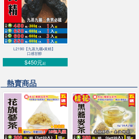
L2190【九蒸九曬▪黃精】
口感甘醇
$450元
起
熱賣商品