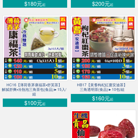
$180元
$200元
起
起
HC16【薄荷香茅康福茶▪舒芙茶】
HB17【黃耆枸杞紅棗安迪茶】
解膩舒爽▪冷熱泡三角茶包(食品)►15入/
三角透明茶(食品)►10包/組
組
$160元
起
$100元
起