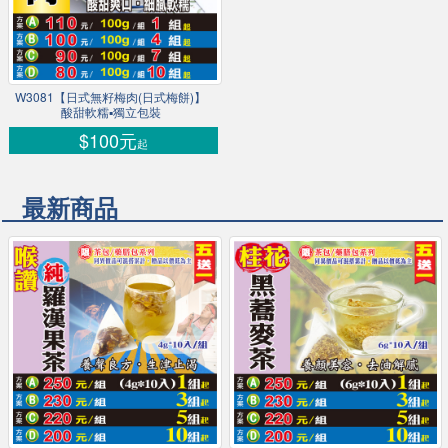
W3081【日式無籽梅肉(日式梅餅)】
酸甜軟糯▪獨立包裝
$100元
起
最新商品