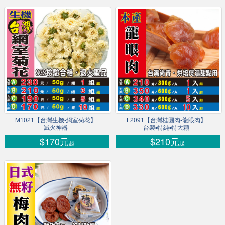
M1021【台灣生機▪網室菊花】
L2091【台灣桂圓肉▪龍眼肉】
滅火神器
台製▪特純▪特大顆
$170元
$210元
起
起