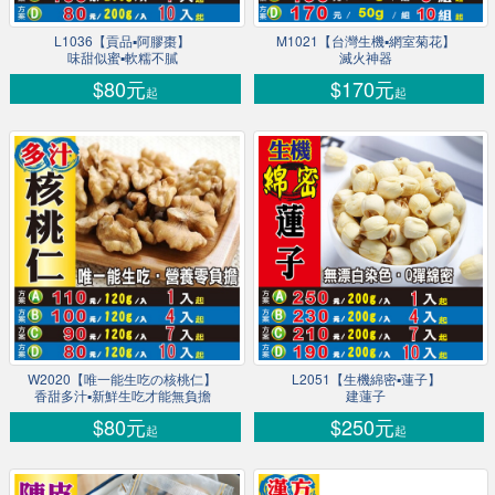
L1036【貢品▪阿膠棗】
M1021【台灣生機▪網室菊花】
味甜似蜜▪軟糯不膩
滅火神器
$80元
$170元
起
起
W2020【唯一能生吃の核桃仁】
L2051【生機綿密▪蓮子】
香甜多汁▪新鮮生吃才能無負擔
建蓮子
$80元
$250元
起
起