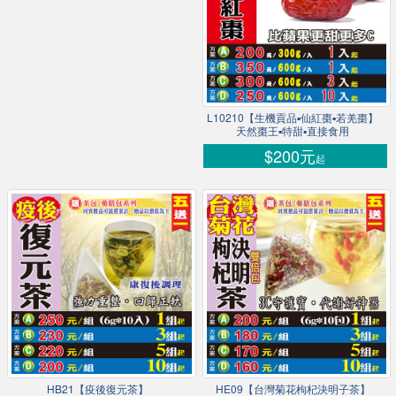
L10210【生機貢品▪仙紅棗▪若羌棗】
天然棗王▪特甜▪直接食用
$200元
起
HB21【疫後復元茶】
HE09【台灣菊花枸杞決明子茶】