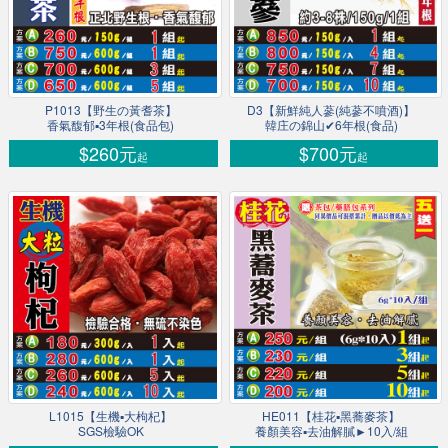
P1013【野生の黃耆茶】
D3【新鮮純人蔘(純蔘不噴酒)】
香氣馥郁▪3年根(食品包)
韓庄の錦山✔6年根(食品)
$260元
$700元
起
起
L1015【生機▪大枸杞】
HE011【桂花▪黑蕎麥茶】
SGS檢驗OK
養顏美容▪去油解膩►10入/組