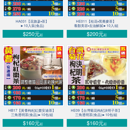
HA031【花旗蔘▪茶】
HE011【桂花▪黑蕎麥茶】
►10入裝(食品)
養顏美容▪去油解膩►10入/組
$250元
$200元
起
起
HB17【黃耆枸杞紅棗安迪茶】
HE09【台灣菊花枸杞決明子茶】
三角透明茶(食品)►10包/組
三角透明茶(食品)►10包/組
$160元
$160元
起
起