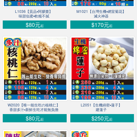
L1036【貢品▪阿膠棗】
M1021【台灣生機▪網室菊花】
味甜似蜜▪軟糯不膩
滅火神器
$80元
$170元
起
起
W2020【唯一能生吃の核桃仁】
L2051【生機綿密▪蓮子】
香甜多汁▪新鮮生吃才能無負擔
建蓮子
$80元
$250元
起
起