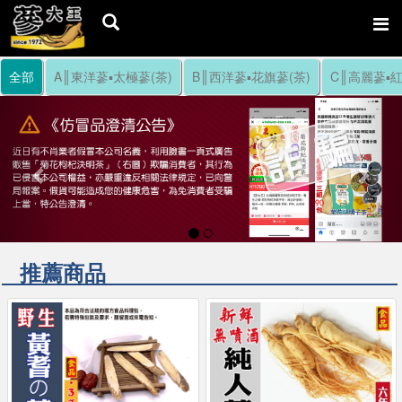
全部
A║東洋蔘▪太極蔘(茶)
B║西洋蔘▪花旗蔘(茶)
C║高麗蔘▪紅
Previous
Nex
推薦商品