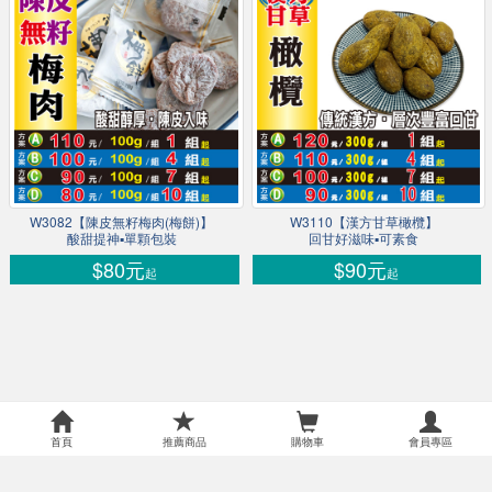
W3082【陳皮無籽梅肉(梅餅)】
W3110【漢方甘草橄欖】
酸甜提神▪單顆包裝
回甘好滋味▪可素食
$80元
$90元
起
起
首頁
推薦商品
購物車
會員專區