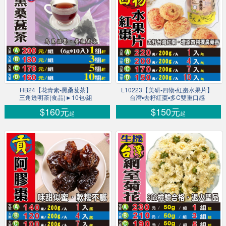
HB24【花青素▪黑桑葚茶】
L10223【美研▪四物▪紅棗水果片】
三角透明茶(食品)►10包/組
台灣▪去籽紅棗▪多C雙重口感
$160元
$150元
起
起