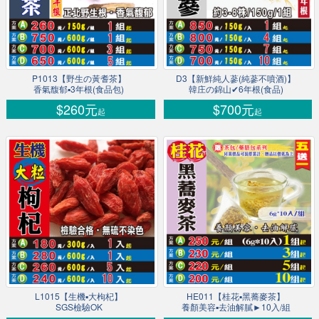
P1013【野生の黃耆茶】
D3【新鮮純人蔘(純蔘不噴酒)】
香氣馥郁▪3年根(食品包)
韓庄の錦山✔6年根(食品)
$260元
$700元
起
起
L1015【生機▪大枸杞】
HE011【桂花▪黑蕎麥茶】
SGS檢驗OK
養顏美容▪去油解膩►10入/組