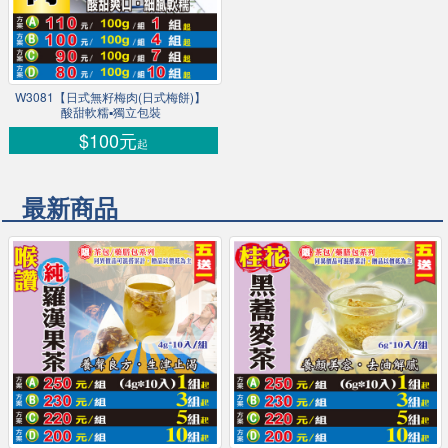
W3081【日式無籽梅肉(日式梅餅)】
酸甜軟糯▪獨立包裝
$100元
起
最新商品