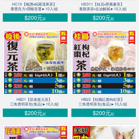
HC10【喉讚▪純羅漢果茶】
HE011【桂花▪黑蕎麥茶】
養聲良方▪潤喉首選►10入/組
養顏美容▪去油解膩►10入/組
$200元
$200元
起
起
HB21【疫後復元茶】
HB22【桂圓紅棗枸杞茶】
三角透明茶包(食品)►10入/組
三角透明茶包(食品)►10入/組
$200元
$200元
起
起