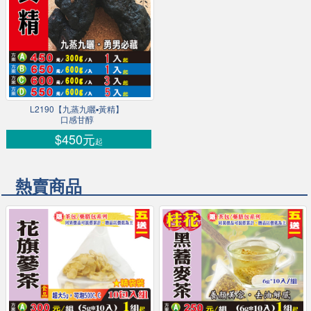
L2190【九蒸九曬▪黃精】
口感甘醇
$450元
起
熱賣商品