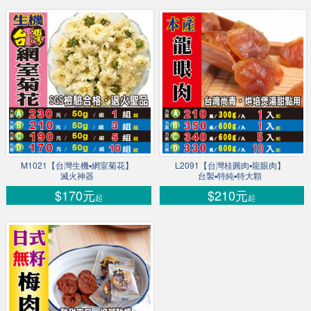
M1021【台灣生機▪網室菊花】
L2091【台灣桂圓肉▪龍眼肉】
滅火神器
台製▪特純▪特大顆
$170元
$210元
起
起