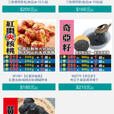
三角透明茶包(食品)►10入/組
三角透明茶(食品)►10包/組
$200元
$160元
起
起
W1061【紅棗夾核桃】
M2070【奇亞籽】
紅棗去核▪核桃去殼▪開罐即食
奇亞子‧歐鼠尾草種子
$180元
$210元
起
起