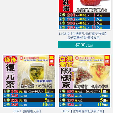
L10210【生機貢品▪仙紅棗▪若羌棗】
天然棗王▪特甜▪直接食用
$200元
起
HB21【疫後復元茶】
HE09【台灣菊花枸杞決明子茶】