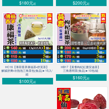
$180元
$200元
起
起
HC16【薄荷香茅康福茶▪舒芙茶】
HB17【黃耆枸杞紅棗安迪茶】
解膩舒爽▪冷熱泡三角茶包(食品)►15入/
三角透明茶(食品)►10包/組
組
$160元
起
$100元
起