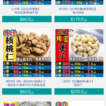
L1036【貢品▪阿膠棗】
M1021【台灣生機▪網室菊花】
味甜似蜜▪軟糯不膩
滅火神器
$80元
$170元
起
起
W2020【唯一能生吃の核桃仁】
L2051【生機綿密▪蓮子】
香甜多汁▪新鮮生吃才能無負擔
建蓮子
$80元
$250元
起
起