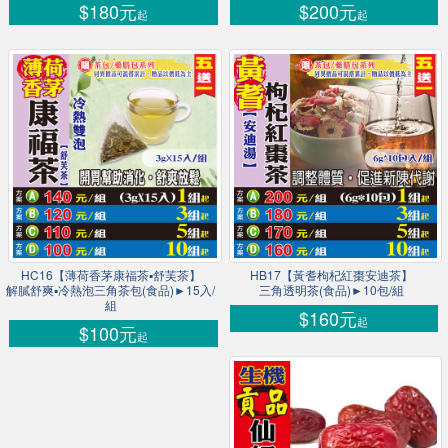
$180元
$200元
起
起
HC16【薄荷香茅康福茶▪舒芙茶】
HB17【黃耆枸杞紅棗安迪茶】
解膩舒爽▪冷熱泡三角茶包(食品)►15入/
三角透明茶(食品)►10包/組
組
$160元
起
$100元
起