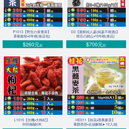
P1013【野生の黃耆茶】
D3【新鮮純人蔘(純蔘不噴酒)】
香氣馥郁▪3年根(食品包)
韓庄の錦山✔6年根(食品)
$260元
$700元
起
起
L1015【生機▪大枸杞】
HE011【桂花▪黑蕎麥茶】
SGS檢驗OK
養顏美容▪去油解膩►10入/組