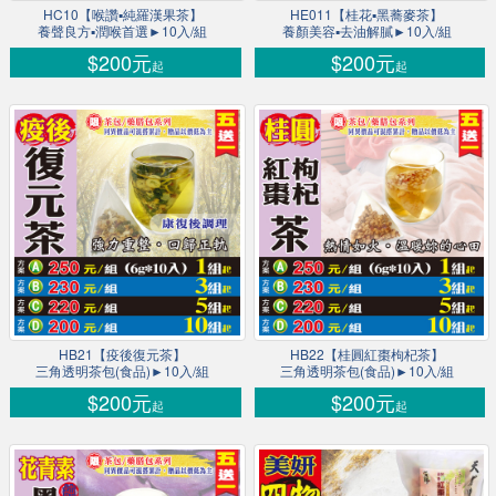
HC10【喉讚▪純羅漢果茶】
HE011【桂花▪黑蕎麥茶】
養聲良方▪潤喉首選►10入/組
養顏美容▪去油解膩►10入/組
$200元
$200元
起
起
HB21【疫後復元茶】
HB22【桂圓紅棗枸杞茶】
三角透明茶包(食品)►10入/組
三角透明茶包(食品)►10入/組
$200元
$200元
起
起