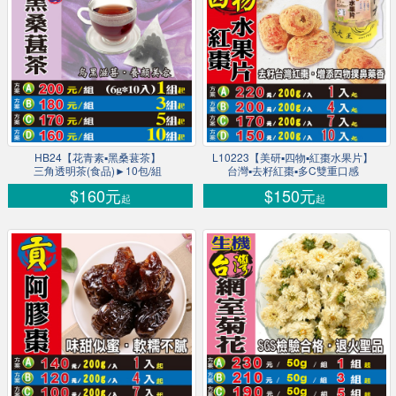
HB24【花青素▪黑桑葚茶】
L10223【美研▪四物▪紅棗水果片】
三角透明茶(食品)►10包/組
台灣▪去籽紅棗▪多C雙重口感
$160元
$150元
起
起