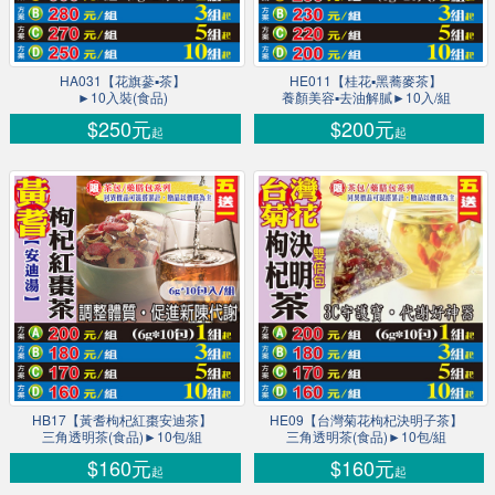
HA031【花旗蔘▪茶】
HE011【桂花▪黑蕎麥茶】
►10入裝(食品)
養顏美容▪去油解膩►10入/組
$250元
$200元
起
起
HB17【黃耆枸杞紅棗安迪茶】
HE09【台灣菊花枸杞決明子茶】
三角透明茶(食品)►10包/組
三角透明茶(食品)►10包/組
$160元
$160元
起
起