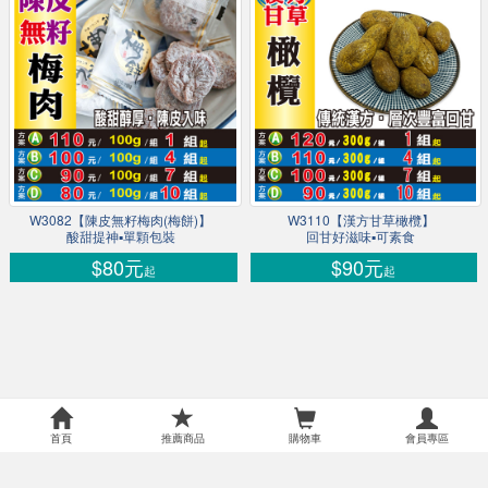
W3082【陳皮無籽梅肉(梅餅)】
W3110【漢方甘草橄欖】
酸甜提神▪單顆包裝
回甘好滋味▪可素食
$80元
$90元
起
起
首頁
推薦商品
購物車
會員專區