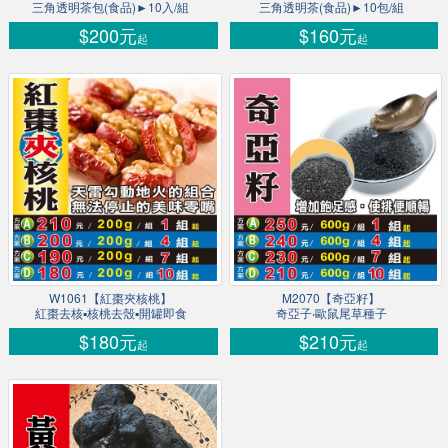
三角透明茶包(食品)►10入/組
三角透明茶(食品)►10包/組
$200元
$160元
起
起
W1061【紅棗夾核桃】
M2070【奇亞籽】
紅棗去核▪核桃去殼▪開罐即食
奇亞子‧歐鼠尾草種子
$180元
$210元
起
起