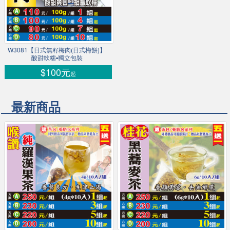
W3081【日式無籽梅肉(日式梅餅)】
酸甜軟糯▪獨立包裝
$100元
起
最新商品