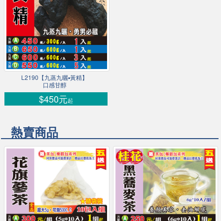
L2190【九蒸九曬▪黃精】
口感甘醇
$450元
起
熱賣商品