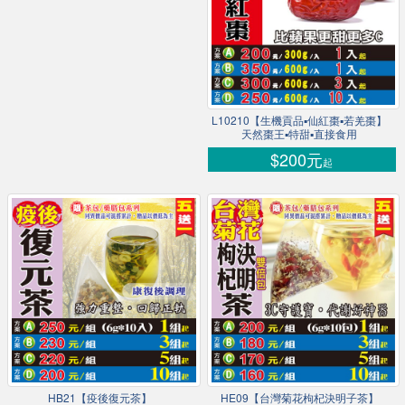
L10210【生機貢品▪仙紅棗▪若羌棗】
天然棗王▪特甜▪直接食用
$200元
起
HB21【疫後復元茶】
HE09【台灣菊花枸杞決明子茶】