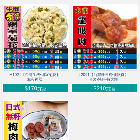
M1021【台灣生機▪網室菊花】
L2091【台灣桂圓肉▪龍眼肉】
滅火神器
台製▪特純▪特大顆
$170元
$210元
起
起