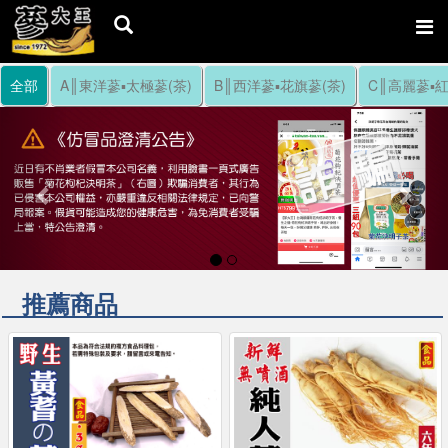
全部
A║東洋蔘▪太極蔘(茶)
B║西洋蔘▪花旗蔘(茶)
C║高麗蔘▪紅
Previous
Nex
推薦商品