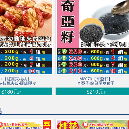
061【紅棗夾核桃】
M2070【奇亞籽】
▪核桃去殼▪開罐即食
奇亞子‧歐鼠尾草種子
$180元
$210元
起
起
品