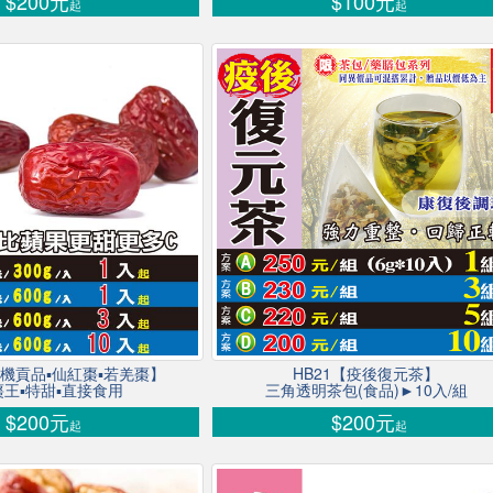
$200元
$100元
起
起
【生機貢品▪仙紅棗▪若羌棗】
HB21【疫後復元茶】
王▪特甜▪直接食用
三角透明茶包(食品)►10入/組
$200元
$200元
起
起