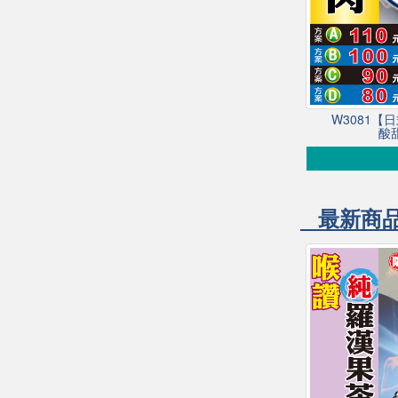
W3081【
酸
最新商