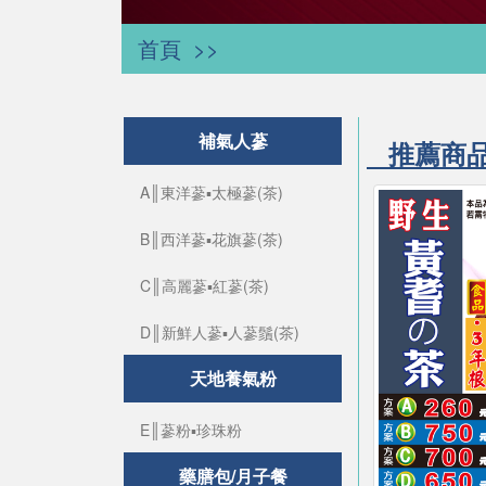
首頁
補氣人蔘
推薦商
A║東洋蔘▪太極蔘(茶)
B║西洋蔘▪花旗蔘(茶)
C║高麗蔘▪紅蔘(茶)
D║新鮮人蔘▪人蔘鬚(茶)
天地養氣粉
E║蔘粉▪珍珠粉
藥膳包/月子餐