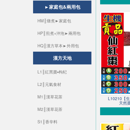
►家庭包&兩用包
HM║燉煮►家庭包
HP║煎煮+沖泡►兩用包
HQ║漢方草本►外用包
漢方天地
L1║紅黑棗▪枸杞
L2║元氣食材
M1║漢草花茶
L10210
天然棗
M2║漢草花茶
S1║香辛料