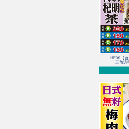
HE09【
三角透明