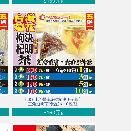
$160元
起
HE09【台灣菊花枸杞決明子茶】
三角透明茶(食品)►10包/組
$160元
起