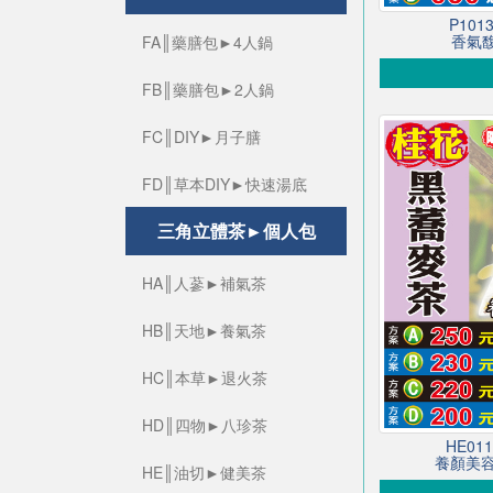
P10
香氣馥
FA║藥膳包►4人鍋
FB║藥膳包►2人鍋
FC║DIY►月子膳
FD║草本DIY►快速湯底
三角立體茶►個人包
HA║人蔘►補氣茶
HB║天地►養氣茶
HC║本草►退火茶
HD║四物►八珍茶
HE0
養顏美容
HE║油切►健美茶