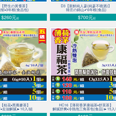
13【野生の黃耆茶】
D3【新鮮純人蔘(純蔘不噴酒)】
郁▪3年根(食品包)
韓庄の錦山✔6年根(食品)
$260元
$700元
起
起
11【桂花▪黑蕎麥茶】
HC16【薄荷香茅康福茶▪舒芙茶】
▪去油解膩►10入/組
解膩舒爽▪冷熱泡三角茶包(食品)►15入