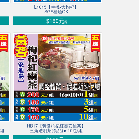
L1015【生機▪大枸杞】
SGS檢驗OK
$180元
起
HB17【黃耆枸杞紅棗安迪茶】
/組
三角透明茶(食品)►10包/組