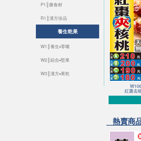
P1║藥食材
R1║漢方珍品
養生乾果
W1║養生▪零嘴
W2║綜合▪堅果
W3║漢方▪果乾
W1
紅棗去核
熱賣商