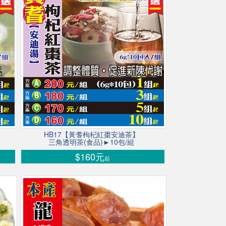
HB17【黃耆枸杞紅棗安迪茶】
三角透明茶(食品)►10包/組
$160元
起