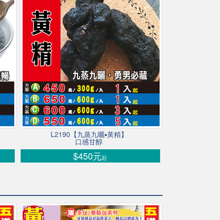
L2190【九蒸九曬▪黃精】
口感甘醇
$450元
起