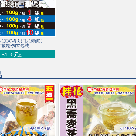
日式無籽梅肉(日式梅餅)】
甜軟糯▪獨立包裝
$100元
起
品