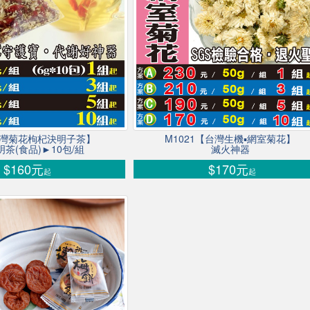
台灣菊花枸杞決明子茶】
M1021【台灣生機▪網室菊花】
茶(食品)►10包/組
滅火神器
$160元
$170元
起
起