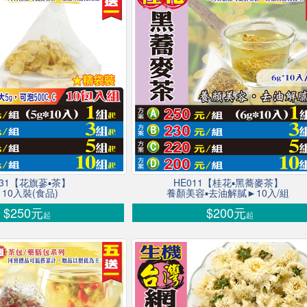
031【花旗蔘▪茶】
HE011【桂花▪黑蕎麥茶】
10入裝(食品)
養顏美容▪去油解膩►10入/組
$250元
$200元
起
起