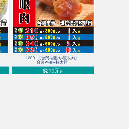
L2091【台灣桂圓肉▪龍眼肉】
台製▪特純▪特大顆
$210元
起