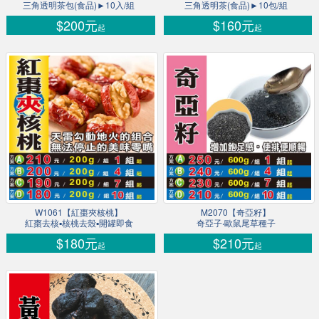
三角透明茶包(食品)►10入/組
三角透明茶(食品)►10包/組
$200元
$160元
起
起
W1061【紅棗夾核桃】
M2070【奇亞籽】
紅棗去核▪核桃去殼▪開罐即食
奇亞子‧歐鼠尾草種子
$180元
$210元
起
起