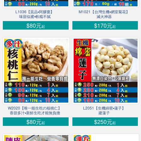
L1036【貢品▪阿膠棗】
M1021【台灣生機▪網室菊花】
味甜似蜜▪軟糯不膩
滅火神器
$80元
$170元
起
起
W2020【唯一能生吃の核桃仁】
L2051【生機綿密▪蓮子】
香甜多汁▪新鮮生吃才能無負擔
建蓮子
$80元
$250元
起
起