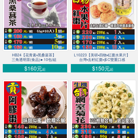
HB24【花青素▪黑桑葚茶】
L10223【美研▪四物▪紅棗水果片】
三角透明茶(食品)►10包/組
台灣▪去籽紅棗▪多C雙重口感
$160元
$150元
起
起