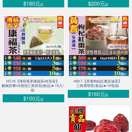
$180元
$200元
起
起
HC16【薄荷香茅康福茶▪舒芙茶】
HB17【黃耆枸杞紅棗安迪茶】
解膩舒爽▪冷熱泡三角茶包(食品)►15入/
三角透明茶(食品)►10包/組
組
$160元
起
$100元
起