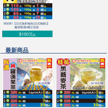
W3081【日式無籽梅肉(日式梅餅)】
酸甜軟糯▪獨立包裝
$100元
起
最新商品