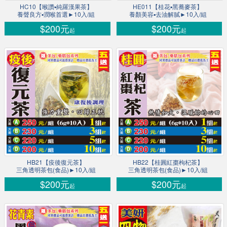
HC10【喉讚▪純羅漢果茶】
HE011【桂花▪黑蕎麥茶】
養聲良方▪潤喉首選►10入/組
養顏美容▪去油解膩►10入/組
$200元
$200元
起
起
HB21【疫後復元茶】
HB22【桂圓紅棗枸杞茶】
三角透明茶包(食品)►10入/組
三角透明茶包(食品)►10入/組
$200元
$200元
起
起