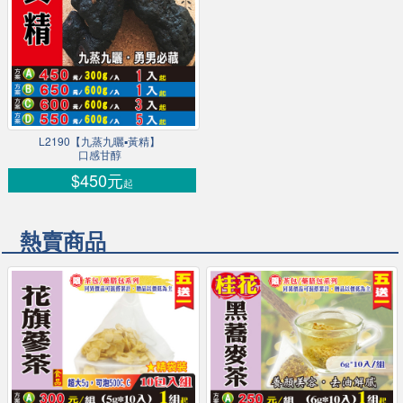
L2190【九蒸九曬▪黃精】
口感甘醇
$450元
起
熱賣商品