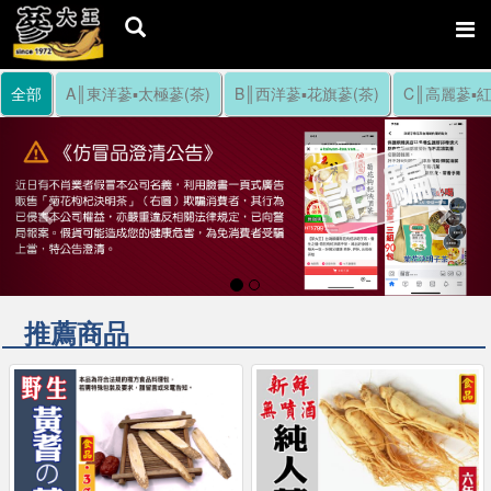
全部
A║東洋蔘▪太極蔘(茶)
B║西洋蔘▪花旗蔘(茶)
C║高麗蔘▪紅
Previous
Nex
推薦商品