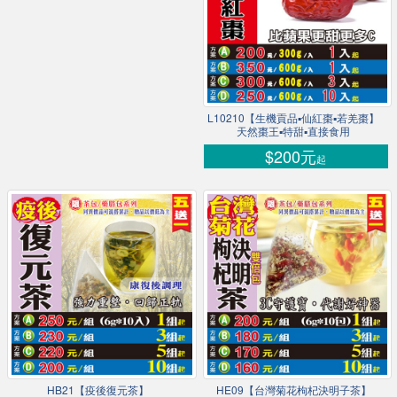
L10210【生機貢品▪仙紅棗▪若羌棗】
天然棗王▪特甜▪直接食用
$200元
起
HB21【疫後復元茶】
HE09【台灣菊花枸杞決明子茶】