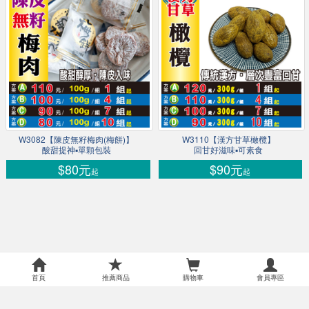
W3082【陳皮無籽梅肉(梅餅)】
W3110【漢方甘草橄欖】
酸甜提神▪單顆包裝
回甘好滋味▪可素食
$80元
$90元
起
起
首頁
推薦商品
購物車
會員專區