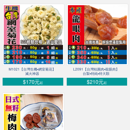
M1021【台灣生機▪網室菊花】
L2091【台灣桂圓肉▪龍眼肉】
滅火神器
台製▪特純▪特大顆
$170元
$210元
起
起