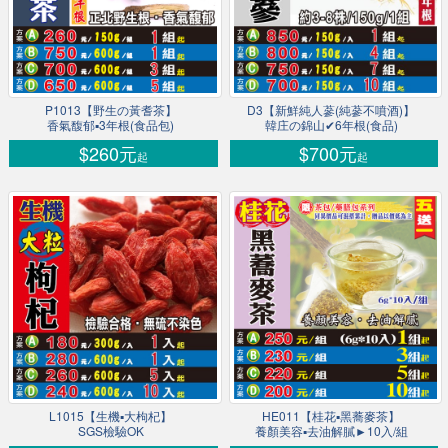
P1013【野生の黃耆茶】
D3【新鮮純人蔘(純蔘不噴酒)】
香氣馥郁▪3年根(食品包)
韓庄の錦山✔6年根(食品)
$260元
$700元
起
起
L1015【生機▪大枸杞】
HE011【桂花▪黑蕎麥茶】
SGS檢驗OK
養顏美容▪去油解膩►10入/組