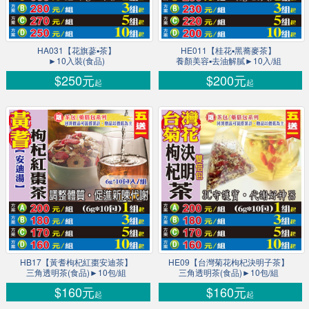
HA031【花旗蔘▪茶】
HE011【桂花▪黑蕎麥茶】
►10入裝(食品)
養顏美容▪去油解膩►10入/組
$250元
$200元
起
起
HB17【黃耆枸杞紅棗安迪茶】
HE09【台灣菊花枸杞決明子茶】
三角透明茶(食品)►10包/組
三角透明茶(食品)►10包/組
$160元
$160元
起
起