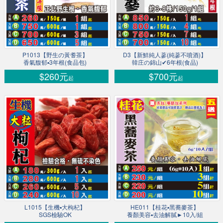
P1013【野生の黃耆茶】
D3【新鮮純人蔘(純蔘不噴酒)】
香氣馥郁▪3年根(食品包)
韓庄の錦山✔6年根(食品)
$260元
$700元
起
起
L1015【生機▪大枸杞】
HE011【桂花▪黑蕎麥茶】
SGS檢驗OK
養顏美容▪去油解膩►10入/組