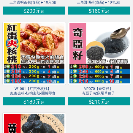
三角透明茶包(食品)►10入/組
三角透明茶(食品)►10包/組
$200元
$160元
起
起
W1061【紅棗夾核桃】
M2070【奇亞籽】
紅棗去核▪核桃去殼▪開罐即食
奇亞子‧歐鼠尾草種子
$180元
$210元
起
起