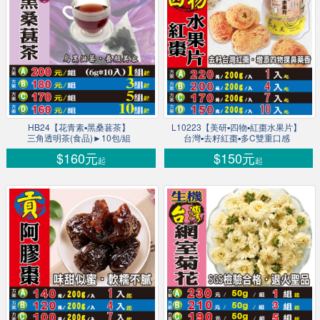
HB24【花青素▪黑桑葚茶】
L10223【美研▪四物▪紅棗水果片】
三角透明茶(食品)►10包/組
台灣▪去籽紅棗▪多C雙重口感
$160元
$150元
起
起