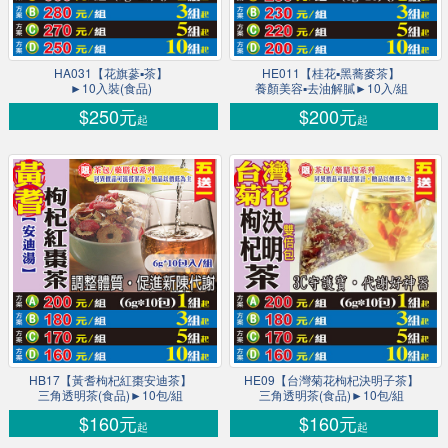
HA031【花旗蔘▪茶】
HE011【桂花▪黑蕎麥茶】
►10入裝(食品)
養顏美容▪去油解膩►10入/組
$250元
$200元
起
起
HB17【黃耆枸杞紅棗安迪茶】
HE09【台灣菊花枸杞決明子茶】
三角透明茶(食品)►10包/組
三角透明茶(食品)►10包/組
$160元
$160元
起
起