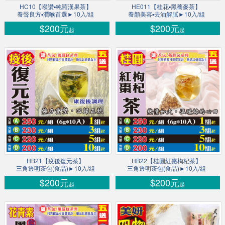
HC10【喉讚▪純羅漢果茶】
HE011【桂花▪黑蕎麥茶】
養聲良方▪潤喉首選►10入/組
養顏美容▪去油解膩►10入/組
$200元
$200元
起
起
HB21【疫後復元茶】
HB22【桂圓紅棗枸杞茶】
三角透明茶包(食品)►10入/組
三角透明茶包(食品)►10入/組
$200元
$200元
起
起