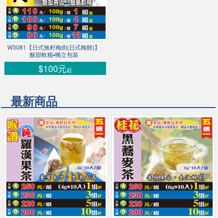
W3081【日式無籽梅肉(日式梅餅)】
酸甜軟糯▪獨立包裝
$100元
起
最新商品