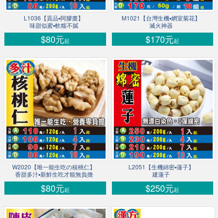
L1036【貢品▪阿膠棗】
M1021【台灣生機▪網室菊花】
味甜似蜜▪軟糯不膩
滅火神器
$80元
$170元
起
起
W2020【唯一能生吃の核桃仁】
L2051【生機綿密▪蓮子】
香甜多汁▪新鮮生吃才能無負擔
建蓮子
$80元
$250元
起
起