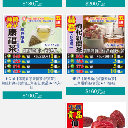
$180元
$200元
起
起
HC16【薄荷香茅康福茶▪舒芙茶】
HB17【黃耆枸杞紅棗安迪茶】
解膩舒爽▪冷熱泡三角茶包(食品)►15入/
三角透明茶(食品)►10包/組
組
$160元
起
$100元
起