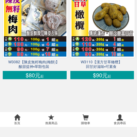
W3082【陳皮無籽梅肉(梅餅)】
W3110【漢方甘草橄欖】
酸甜提神▪單顆包裝
回甘好滋味▪可素食
$80元
$90元
起
起
首頁
推薦商品
購物車
會員專區