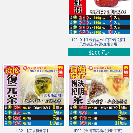
L10210【生機貢品▪仙紅棗▪若羌棗】
天然棗王▪特甜▪直接食用
$200元
起
HB21【疫後復元茶】
HE09【台灣菊花枸杞決明子茶】