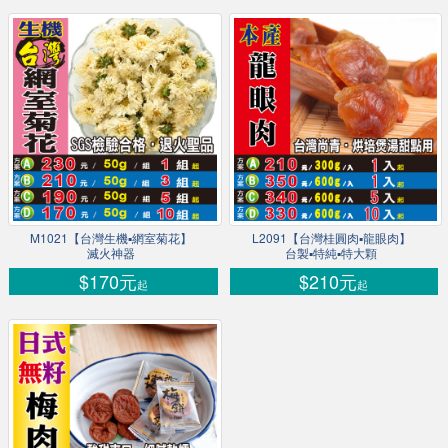
M1021【台灣生機▪網室菊花】
L2091【台灣桂圓肉▪龍眼肉】
滅火神器
台製▪特純▪特大顆
$170元
$210元
起
起