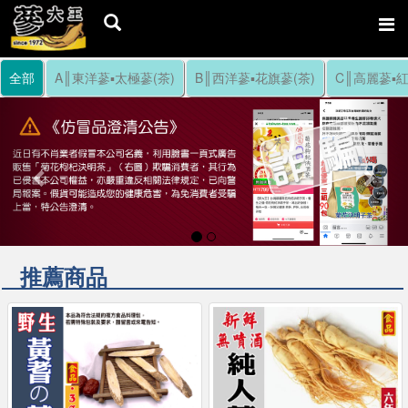
全部
A║東洋蔘▪太極蔘(茶)
B║西洋蔘▪花旗蔘(茶)
C║高麗蔘▪紅
Previous
Nex
推薦商品