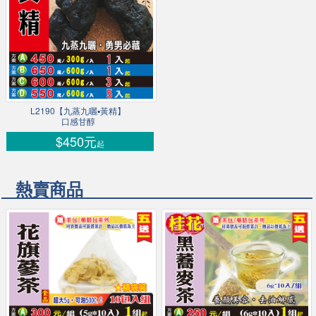
L2190【九蒸九曬▪黃精】
口感甘醇
$450元
起
熱賣商品