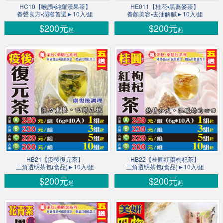
HC10【喉讚▪純羅漢果茶】
HE011【桂花▪黑蕎麥茶】
養聲良方▪潤喉首選►10入/組
養顏美容▪去油解膩►10入/組
$200元
$200元
起
起
HB21【疫後復元茶】
HB22【桂圓紅棗枸杞茶】
三角透明茶包(食品)►10入/組
三角透明茶包(食品)►10入/組
$200元
$200元
起
起