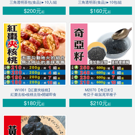
三角透明茶包(食品)►10入/組
三角透明茶(食品)►10包/組
$200元
$160元
起
起
W1061【紅棗夾核桃】
M2070【奇亞籽】
紅棗去核▪核桃去殼▪開罐即食
奇亞子‧歐鼠尾草種子
$180元
$210元
起
起