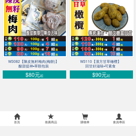
W3082【陳皮無籽梅肉(梅餅)】
W3110【漢方甘草橄欖】
酸甜提神▪單顆包裝
回甘好滋味▪可素食
$80元
$90元
起
起
首頁
推薦商品
購物車
會員專區