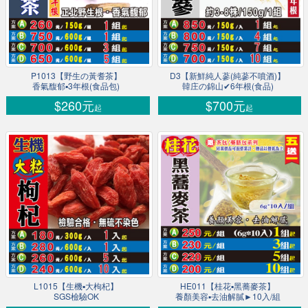
P1013【野生の黃耆茶】
D3【新鮮純人蔘(純蔘不噴酒)】
香氣馥郁▪3年根(食品包)
韓庄の錦山✔6年根(食品)
$260元
$700元
起
起
L1015【生機▪大枸杞】
HE011【桂花▪黑蕎麥茶】
SGS檢驗OK
養顏美容▪去油解膩►10入/組