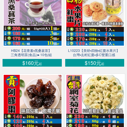
HB24【花青素▪黑桑葚茶】
L10223【美研▪四物▪紅棗水果片】
三角透明茶(食品)►10包/組
台灣▪去籽紅棗▪多C雙重口感
$160元
$150元
起
起