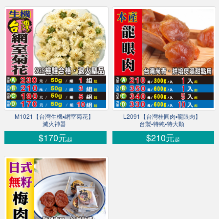
M1021【台灣生機▪網室菊花】
L2091【台灣桂圓肉▪龍眼肉】
滅火神器
台製▪特純▪特大顆
$170元
$210元
起
起