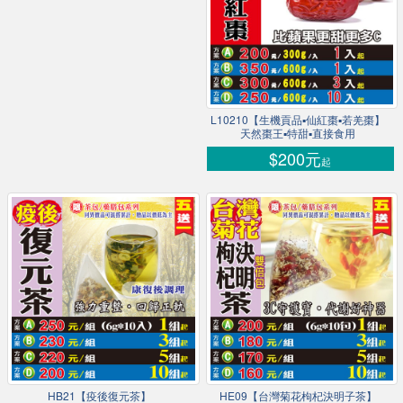
L10210【生機貢品▪仙紅棗▪若羌棗】
天然棗王▪特甜▪直接食用
$200元
起
HB21【疫後復元茶】
HE09【台灣菊花枸杞決明子茶】