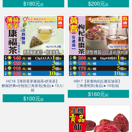
$180元
$200元
起
起
HC16【薄荷香茅康福茶▪舒芙茶】
HB17【黃耆枸杞紅棗安迪茶】
解膩舒爽▪冷熱泡三角茶包(食品)►15入/
三角透明茶(食品)►10包/組
組
$160元
起
$100元
起