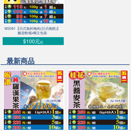
W3081【日式無籽梅肉(日式梅餅)】
酸甜軟糯▪獨立包裝
$100元
起
最新商品