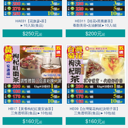
HA031【花旗蔘▪茶】
HE011【桂花▪黑蕎麥茶】
►10入裝(食品)
養顏美容▪去油解膩►10入/組
$250元
$200元
起
起
HB17【黃耆枸杞紅棗安迪茶】
HE09【台灣菊花枸杞決明子茶】
三角透明茶(食品)►10包/組
三角透明茶(食品)►10包/組
$160元
$160元
起
起