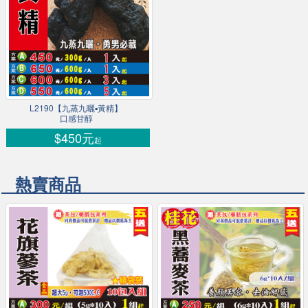
L2190【九蒸九曬▪黃精】
口感甘醇
$450元
起
熱賣商品