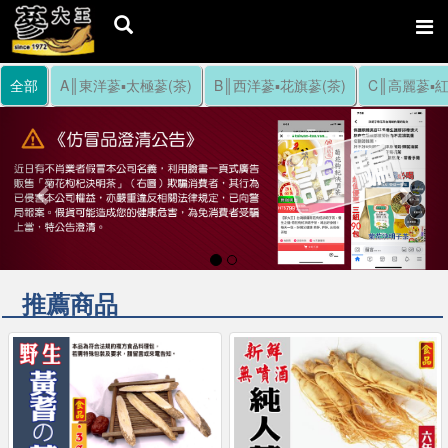
全部
A║東洋蔘▪太極蔘(茶)
B║西洋蔘▪花旗蔘(茶)
C║高麗蔘▪紅
Previous
Nex
推薦商品