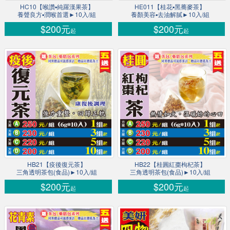
HC10【喉讚▪純羅漢果茶】
HE011【桂花▪黑蕎麥茶】
養聲良方▪潤喉首選►10入/組
養顏美容▪去油解膩►10入/組
$200元
$200元
起
起
HB21【疫後復元茶】
HB22【桂圓紅棗枸杞茶】
三角透明茶包(食品)►10入/組
三角透明茶包(食品)►10入/組
$200元
$200元
起
起