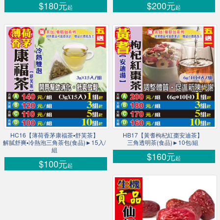
$180元
$200元
起
起
HC16【薄荷香茅康福茶▪舒芙茶】
HB17【黃耆枸杞紅棗安迪茶】
解膩舒爽▪冷熱泡三角茶包(食品)►15入/
三角透明茶(食品)►10包/組
組
$160元
起
$100元
起