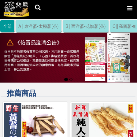
全部
A║東洋蔘▪太極蔘(茶)
B║西洋蔘▪花旗蔘(茶)
C║高麗蔘▪紅
Previous
Nex
推薦商品