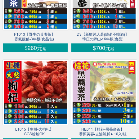
P1013【野生の黃耆茶】
D3【新鮮純人蔘(純蔘不噴酒)】
香氣馥郁▪3年根(食品包)
韓庄の錦山✔6年根(食品)
$260元
$700元
起
起
L1015【生機▪大枸杞】
HE011【桂花▪黑蕎麥茶】
SGS檢驗OK
養顏美容▪去油解膩►10入/組