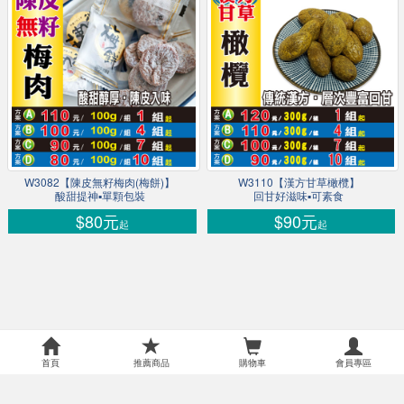
W3082【陳皮無籽梅肉(梅餅)】
W3110【漢方甘草橄欖】
酸甜提神▪單顆包裝
回甘好滋味▪可素食
$80元
$90元
起
起
首頁
推薦商品
購物車
會員專區