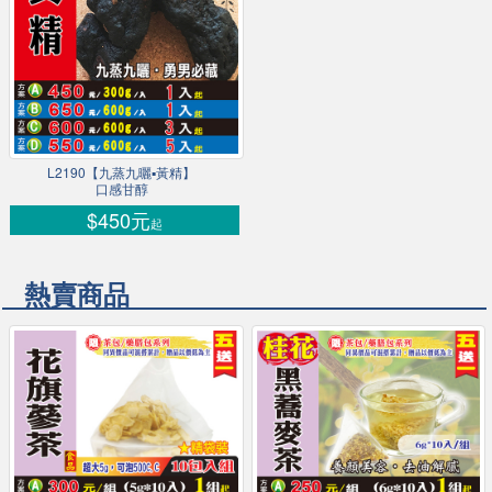
L2190【九蒸九曬▪黃精】
口感甘醇
$450元
起
熱賣商品