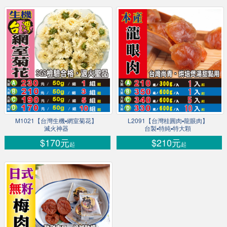
M1021【台灣生機▪網室菊花】
L2091【台灣桂圓肉▪龍眼肉】
滅火神器
台製▪特純▪特大顆
$170元
$210元
起
起