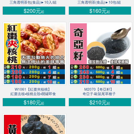
三角透明茶包(食品)►10入/組
三角透明茶(食品)►10包/組
$200元
$160元
起
起
W1061【紅棗夾核桃】
M2070【奇亞籽】
紅棗去核▪核桃去殼▪開罐即食
奇亞子‧歐鼠尾草種子
$180元
$210元
起
起