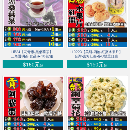
HB24【花青素▪黑桑葚茶】
L10223【美研▪四物▪紅棗水果片】
三角透明茶(食品)►10包/組
台灣▪去籽紅棗▪多C雙重口感
$160元
$150元
起
起