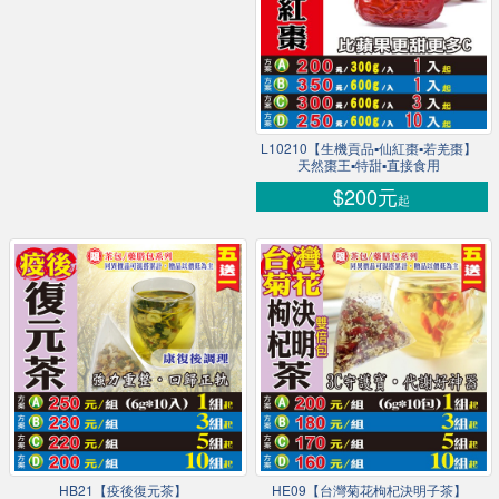
L10210【生機貢品▪仙紅棗▪若羌棗】
天然棗王▪特甜▪直接食用
$200元
起
HB21【疫後復元茶】
HE09【台灣菊花枸杞決明子茶】