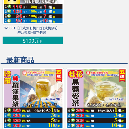
W3081【日式無籽梅肉(日式梅餅)】
酸甜軟糯▪獨立包裝
$100元
起
最新商品