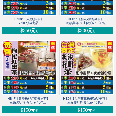
HA031【花旗蔘▪茶】
HE011【桂花▪黑蕎麥茶】
►10入裝(食品)
養顏美容▪去油解膩►10入/組
$250元
$200元
起
起
HB17【黃耆枸杞紅棗安迪茶】
HE09【台灣菊花枸杞決明子茶】
三角透明茶(食品)►10包/組
三角透明茶(食品)►10包/組
$160元
$160元
起
起