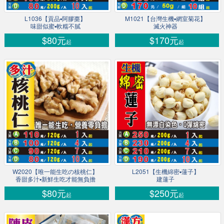
L1036【貢品▪阿膠棗】
M1021【台灣生機▪網室菊花】
味甜似蜜▪軟糯不膩
滅火神器
$80元
$170元
起
起
W2020【唯一能生吃の核桃仁】
L2051【生機綿密▪蓮子】
香甜多汁▪新鮮生吃才能無負擔
建蓮子
$80元
$250元
起
起