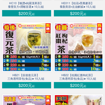
HC10【喉讚▪純羅漢果茶】
HE011【桂花▪黑蕎麥茶】
養聲良方▪潤喉首選►10入/組
養顏美容▪去油解膩►10入/組
$200元
$200元
起
起
HB21【疫後復元茶】
HB22【桂圓紅棗枸杞茶】
三角透明茶包(食品)►10入/組
三角透明茶包(食品)►10入/組
$200元
$200元
起
起