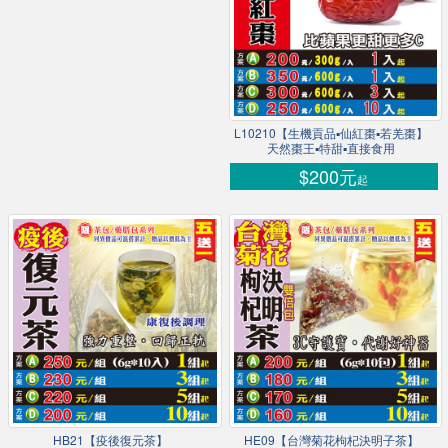
L10210【生機貢品▪仙紅棗▪若羌棗】
天然棗王▪特甜▪直接食用
$200元
起
HB21【疫後復元茶】
HE09【台灣菊花枸杞決明子茶】