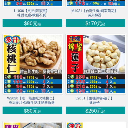
L1036【貢品▪阿膠棗】
M1021【台灣生機▪網室菊花】
味甜似蜜▪軟糯不膩
滅火神器
$80元
$170元
起
起
W2020【唯一能生吃の核桃仁】
L2051【生機綿密▪蓮子】
香甜多汁▪新鮮生吃才能無負擔
建蓮子
$80元
$250元
起
起