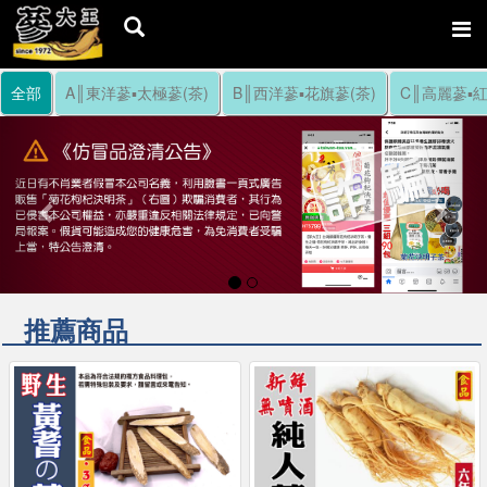
全部
A║東洋蔘▪太極蔘(茶)
B║西洋蔘▪花旗蔘(茶)
C║高麗蔘▪紅
Previous
Nex
推薦商品