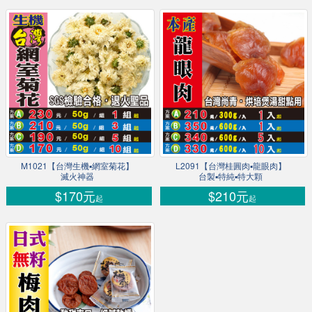
M1021【台灣生機▪網室菊花】
L2091【台灣桂圓肉▪龍眼肉】
滅火神器
台製▪特純▪特大顆
$170元
$210元
起
起