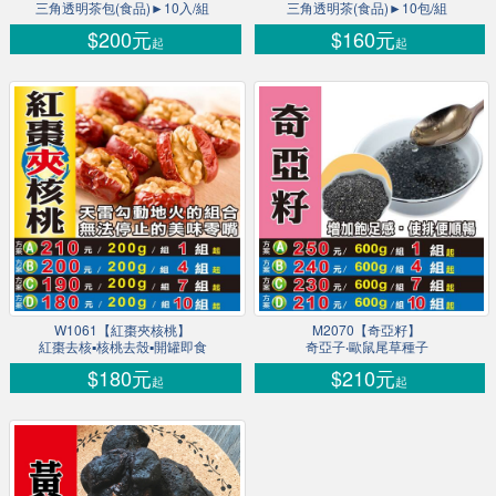
三角透明茶包(食品)►10入/組
三角透明茶(食品)►10包/組
$200元
$160元
起
起
W1061【紅棗夾核桃】
M2070【奇亞籽】
紅棗去核▪核桃去殼▪開罐即食
奇亞子‧歐鼠尾草種子
$180元
$210元
起
起