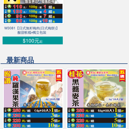
W3081【日式無籽梅肉(日式梅餅)】
酸甜軟糯▪獨立包裝
$100元
起
最新商品