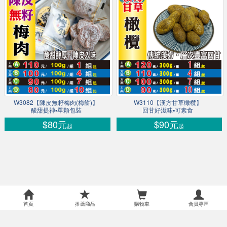
W3082【陳皮無籽梅肉(梅餅)】
W3110【漢方甘草橄欖】
酸甜提神▪單顆包裝
回甘好滋味▪可素食
$80元
$90元
起
起
首頁
推薦商品
購物車
會員專區