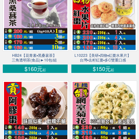
HB24【花青素▪黑桑葚茶】
L10223【美研▪四物▪紅棗水果片】
三角透明茶(食品)►10包/組
台灣▪去籽紅棗▪多C雙重口感
$160元
$150元
起
起