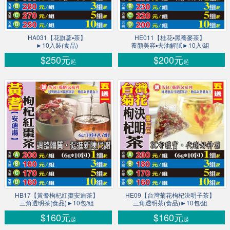
HA031【花旗蔘▪茶】
HE011【桂花▪黑蕎麥茶】
►10入裝(食品)
養顏美容▪去油解膩►10入/組
$250元
$200元
起
起
HB17【黃耆枸杞紅棗安迪茶】
HE09【台灣菊花枸杞決明子茶】
三角透明茶(食品)►10包/組
三角透明茶(食品)►10包/組
$160元
$160元
起
起