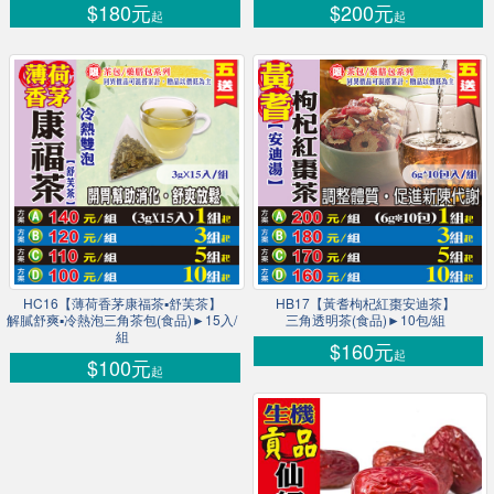
$180元
$200元
起
起
HC16【薄荷香茅康福茶▪舒芙茶】
HB17【黃耆枸杞紅棗安迪茶】
解膩舒爽▪冷熱泡三角茶包(食品)►15入/
三角透明茶(食品)►10包/組
組
$160元
起
$100元
起