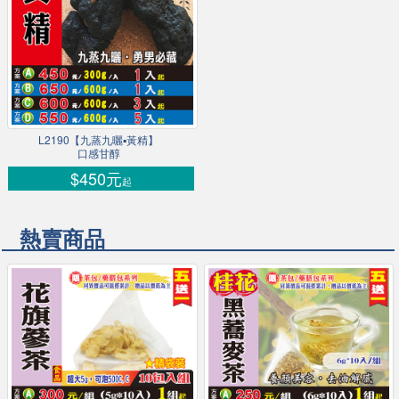
L2190【九蒸九曬▪黃精】
口感甘醇
$450元
起
熱賣商品