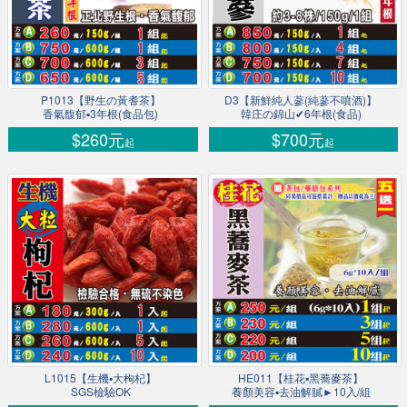
P1013【野生の黃耆茶】
D3【新鮮純人蔘(純蔘不噴酒)】
香氣馥郁▪3年根(食品包)
韓庄の錦山✔6年根(食品)
$260元
$700元
起
起
L1015【生機▪大枸杞】
HE011【桂花▪黑蕎麥茶】
SGS檢驗OK
養顏美容▪去油解膩►10入/組