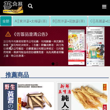
全部
A║東洋蔘▪太極蔘(茶)
B║西洋蔘▪花旗蔘(茶)
C║高麗蔘▪紅
Previous
Nex
推薦商品