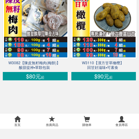
W3082【陳皮無籽梅肉(梅餅)】
W3110【漢方甘草橄欖】
酸甜提神▪單顆包裝
回甘好滋味▪可素食
$80元
$90元
起
起
首頁
推薦商品
購物車
會員專區