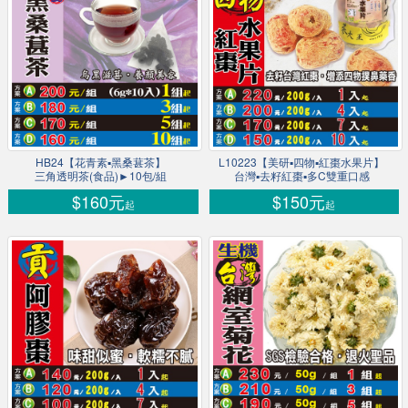
HB24【花青素▪黑桑葚茶】
L10223【美研▪四物▪紅棗水果片】
三角透明茶(食品)►10包/組
台灣▪去籽紅棗▪多C雙重口感
$160元
$150元
起
起