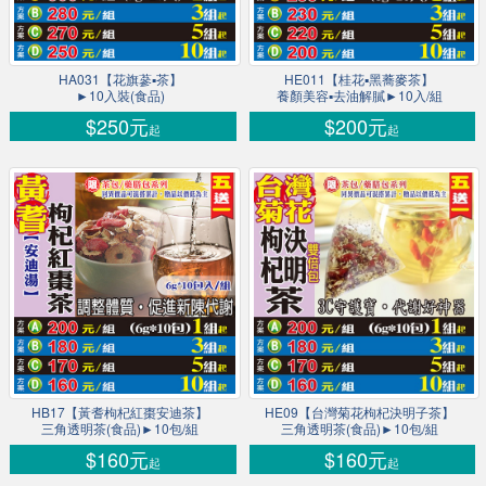
HA031【花旗蔘▪茶】
HE011【桂花▪黑蕎麥茶】
►10入裝(食品)
養顏美容▪去油解膩►10入/組
$250元
$200元
起
起
HB17【黃耆枸杞紅棗安迪茶】
HE09【台灣菊花枸杞決明子茶】
三角透明茶(食品)►10包/組
三角透明茶(食品)►10包/組
$160元
$160元
起
起