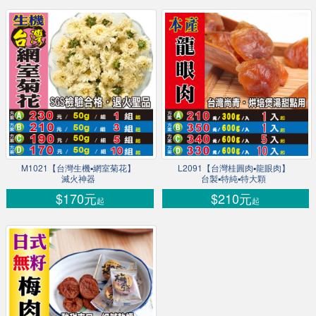
M1021【台灣生機▪網室菊花】
L2091【台灣桂圓肉▪龍眼肉】
滅火神器
台製▪特純▪特大顆
$170元
$210元
起
起