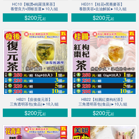
HC10【喉讚▪純羅漢果茶】
HE011【桂花▪黑蕎麥茶】
養聲良方▪潤喉首選►10入/組
養顏美容▪去油解膩►10入/組
$200元
$200元
起
起
HB21【疫後復元茶】
HB22【桂圓紅棗枸杞茶】
三角透明茶包(食品)►10入/組
三角透明茶包(食品)►10入/組
$200元
$200元
起
起