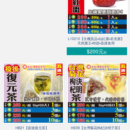
L10210【生機貢品▪仙紅棗▪若羌棗】
天然棗王▪特甜▪直接食用
$200元
起
HB21【疫後復元茶】
HE09【台灣菊花枸杞決明子茶】