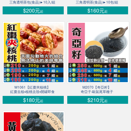
三角透明茶包(食品)►10入/組
三角透明茶(食品)►10包/組
$200元
$160元
起
起
W1061【紅棗夾核桃】
M2070【奇亞籽】
紅棗去核▪核桃去殼▪開罐即食
奇亞子‧歐鼠尾草種子
$180元
$210元
起
起