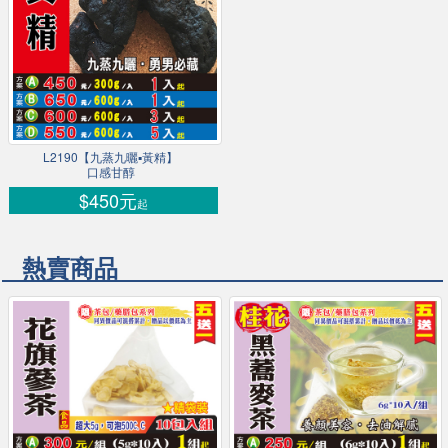
L2190【九蒸九曬▪黃精】
口感甘醇
$450元
起
熱賣商品