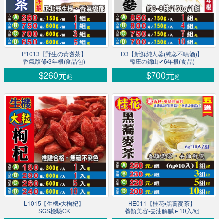
P1013【野生の黃耆茶】
D3【新鮮純人蔘(純蔘不噴酒)】
香氣馥郁▪3年根(食品包)
韓庄の錦山✔6年根(食品)
$260元
$700元
起
起
L1015【生機▪大枸杞】
HE011【桂花▪黑蕎麥茶】
SGS檢驗OK
養顏美容▪去油解膩►10入/組