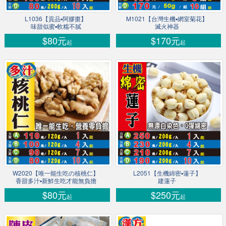
L1036【貢品▪阿膠棗】
M1021【台灣生機▪網室菊花】
味甜似蜜▪軟糯不膩
滅火神器
$80元
$170元
起
起
W2020【唯一能生吃の核桃仁】
L2051【生機綿密▪蓮子】
香甜多汁▪新鮮生吃才能無負擔
建蓮子
$80元
$250元
起
起