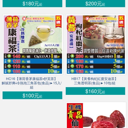
$180元
$200元
起
起
HC16【薄荷香茅康福茶▪舒芙茶】
HB17【黃耆枸杞紅棗安迪茶】
解膩舒爽▪冷熱泡三角茶包(食品)►15入/
三角透明茶(食品)►10包/組
組
$160元
起
$100元
起