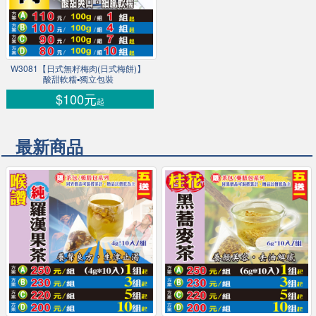
W3081【日式無籽梅肉(日式梅餅)】
酸甜軟糯▪獨立包裝
$100元
起
最新商品