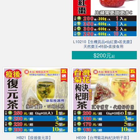
L10210【生機貢品▪仙紅棗▪若羌棗】
天然棗王▪特甜▪直接食用
$200元
起
HB21【疫後復元茶】
HE09【台灣菊花枸杞決明子茶】