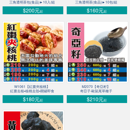
三角透明茶包(食品)►10入/組
三角透明茶(食品)►10包/組
$200元
$160元
起
起
W1061【紅棗夾核桃】
M2070【奇亞籽】
紅棗去核▪核桃去殼▪開罐即食
奇亞子‧歐鼠尾草種子
$180元
$210元
起
起