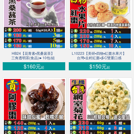
HB24【花青素▪黑桑葚茶】
L10223【美研▪四物▪紅棗水果片】
三角透明茶(食品)►10包/組
台灣▪去籽紅棗▪多C雙重口感
$160元
$150元
起
起