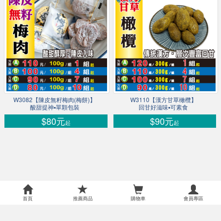
W3082【陳皮無籽梅肉(梅餅)】
W3110【漢方甘草橄欖】
酸甜提神▪單顆包裝
回甘好滋味▪可素食
$80元
$90元
起
起
首頁
推薦商品
購物車
會員專區