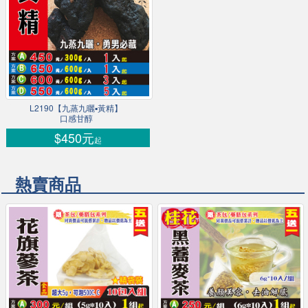
L2190【九蒸九曬▪黃精】
口感甘醇
$450元
起
熱賣商品