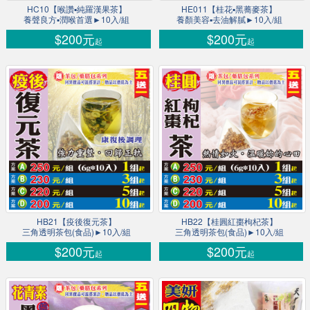
HC10【喉讚▪純羅漢果茶】
HE011【桂花▪黑蕎麥茶】
養聲良方▪潤喉首選►10入/組
養顏美容▪去油解膩►10入/組
$200元
$200元
起
起
HB21【疫後復元茶】
HB22【桂圓紅棗枸杞茶】
三角透明茶包(食品)►10入/組
三角透明茶包(食品)►10入/組
$200元
$200元
起
起