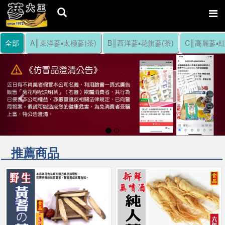
全部
A║東洋蔘▪太極蔘(茶)
B║西洋蔘▪花旗蔘(茶)
C║高麗蔘▪紅
Previous
Nex
推薦商品