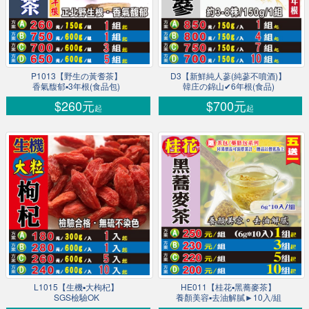
P1013【野生の黃耆茶】
D3【新鮮純人蔘(純蔘不噴酒)】
香氣馥郁▪3年根(食品包)
韓庄の錦山✔6年根(食品)
$260元
$700元
起
起
L1015【生機▪大枸杞】
HE011【桂花▪黑蕎麥茶】
SGS檢驗OK
養顏美容▪去油解膩►10入/組