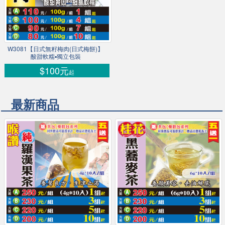
W3081【日式無籽梅肉(日式梅餅)】
酸甜軟糯▪獨立包裝
$100元
起
最新商品