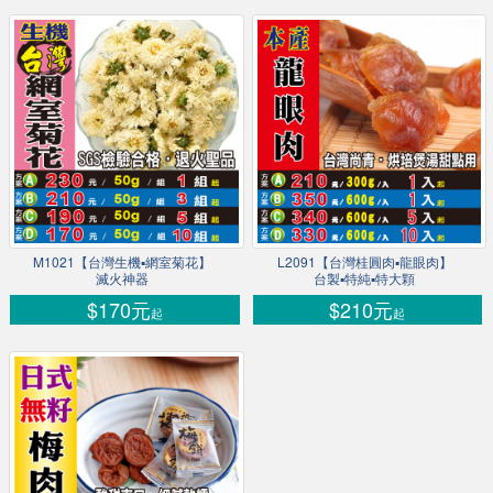
M1021【台灣生機▪網室菊花】
L2091【台灣桂圓肉▪龍眼肉】
滅火神器
台製▪特純▪特大顆
$170元
$210元
起
起