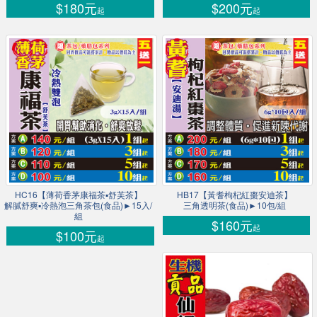
$180元
$200元
起
起
HC16【薄荷香茅康福茶▪舒芙茶】
HB17【黃耆枸杞紅棗安迪茶】
解膩舒爽▪冷熱泡三角茶包(食品)►15入/
三角透明茶(食品)►10包/組
組
$160元
起
$100元
起