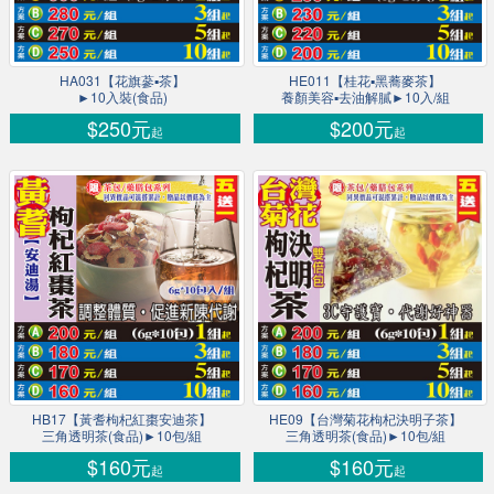
HA031【花旗蔘▪茶】
HE011【桂花▪黑蕎麥茶】
►10入裝(食品)
養顏美容▪去油解膩►10入/組
$250元
$200元
起
起
HB17【黃耆枸杞紅棗安迪茶】
HE09【台灣菊花枸杞決明子茶】
三角透明茶(食品)►10包/組
三角透明茶(食品)►10包/組
$160元
$160元
起
起