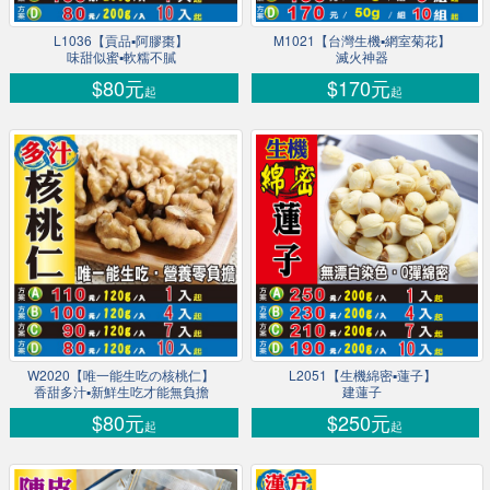
L1036【貢品▪阿膠棗】
M1021【台灣生機▪網室菊花】
味甜似蜜▪軟糯不膩
滅火神器
$80元
$170元
起
起
W2020【唯一能生吃の核桃仁】
L2051【生機綿密▪蓮子】
香甜多汁▪新鮮生吃才能無負擔
建蓮子
$80元
$250元
起
起