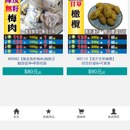
W3082【陳皮無籽梅肉(梅餅)】
W3110【漢方甘草橄欖】
酸甜提神▪單顆包裝
回甘好滋味▪可素食
$80元
$90元
起
起
首頁
推薦商品
購物車
會員專區