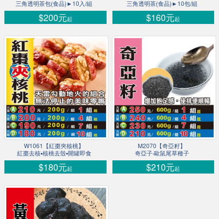
三角透明茶包(食品)►10入/組
三角透明茶(食品)►10包/組
$200元
$160元
起
起
W1061【紅棗夾核桃】
M2070【奇亞籽】
紅棗去核▪核桃去殼▪開罐即食
奇亞子‧歐鼠尾草種子
$180元
$210元
起
起