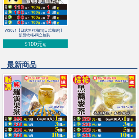
W3081【日式無籽梅肉(日式梅餅)】
酸甜軟糯▪獨立包裝
$100元
起
最新商品