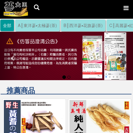
全部
A║東洋蔘▪太極蔘(茶)
B║西洋蔘▪花旗蔘(茶)
C║高麗蔘▪紅
Previous
Nex
推薦商品