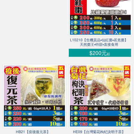
L10210【生機貢品▪仙紅棗▪若羌棗】
天然棗王▪特甜▪直接食用
$200元
起
HB21【疫後復元茶】
HE09【台灣菊花枸杞決明子茶】