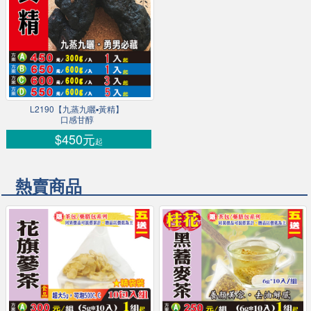
L2190【九蒸九曬▪黃精】
口感甘醇
$450元
起
熱賣商品