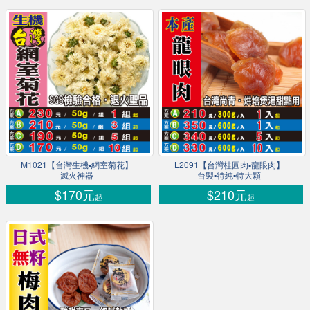
M1021【台灣生機▪網室菊花】
L2091【台灣桂圓肉▪龍眼肉】
滅火神器
台製▪特純▪特大顆
$170元
$210元
起
起