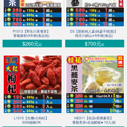
P1013【野生の黃耆茶】
D3【新鮮純人蔘(純蔘不噴酒)】
香氣馥郁▪3年根(食品包)
韓庄の錦山✔6年根(食品)
$260元
$700元
起
起
L1015【生機▪大枸杞】
HE011【桂花▪黑蕎麥茶】
SGS檢驗OK
養顏美容▪去油解膩►10入/組