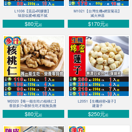
L1036【貢品▪阿膠棗】
M1021【台灣生機▪網室菊花】
味甜似蜜▪軟糯不膩
滅火神器
$80元
$170元
起
起
W2020【唯一能生吃の核桃仁】
L2051【生機綿密▪蓮子】
香甜多汁▪新鮮生吃才能無負擔
建蓮子
$80元
$250元
起
起