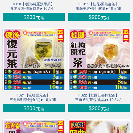
HC10【喉讚▪純羅漢果茶】
HE011【桂花▪黑蕎麥茶】
養聲良方▪潤喉首選►10入/組
養顏美容▪去油解膩►10入/組
$200元
$200元
起
起
HB21【疫後復元茶】
HB22【桂圓紅棗枸杞茶】
三角透明茶包(食品)►10入/組
三角透明茶包(食品)►10入/組
$200元
$200元
起
起