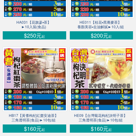
HA031【花旗蔘▪茶】
HE011【桂花▪黑蕎麥茶】
►10入裝(食品)
養顏美容▪去油解膩►10入/組
$250元
$200元
起
起
HB17【黃耆枸杞紅棗安迪茶】
HE09【台灣菊花枸杞決明子茶】
三角透明茶(食品)►10包/組
三角透明茶(食品)►10包/組
$160元
$160元
起
起