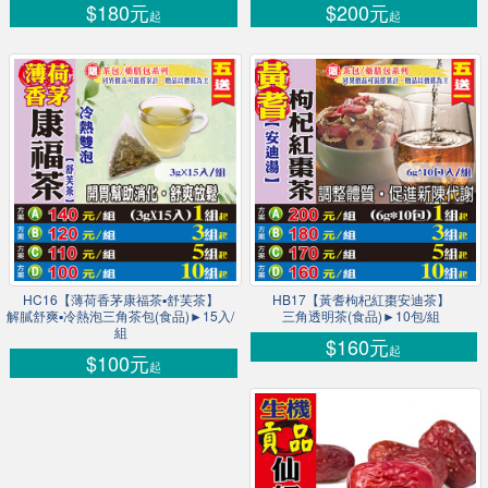
$180元
$200元
起
起
HC16【薄荷香茅康福茶▪舒芙茶】
HB17【黃耆枸杞紅棗安迪茶】
解膩舒爽▪冷熱泡三角茶包(食品)►15入/
三角透明茶(食品)►10包/組
組
$160元
起
$100元
起