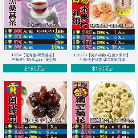
HB24【花青素▪黑桑葚茶】
L10223【美研▪四物▪紅棗水果片】
三角透明茶(食品)►10包/組
台灣▪去籽紅棗▪多C雙重口感
$160元
$150元
起
起