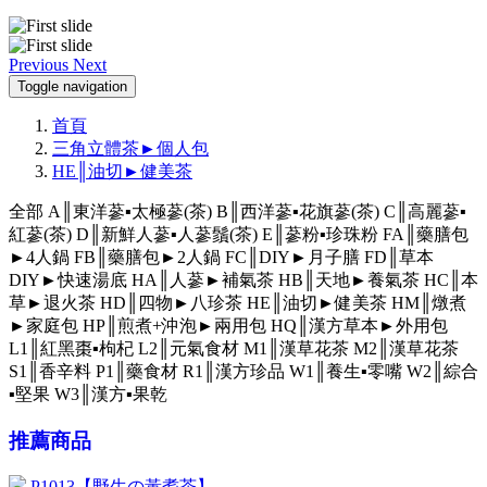
Previous
Next
Toggle navigation
首頁
三角立體茶►個人包
HE║油切►健美茶
全部
A║東洋蔘▪太極蔘(茶)
B║西洋蔘▪花旗蔘(茶)
C║高麗蔘▪
紅蔘(茶)
D║新鮮人蔘▪人蔘鬚(茶)
E║蔘粉▪珍珠粉
FA║藥膳包
►4人鍋
FB║藥膳包►2人鍋
FC║DIY►月子膳
FD║草本
DIY►快速湯底
HA║人蔘►補氣茶
HB║天地►養氣茶
HC║本
草►退火茶
HD║四物►八珍茶
HE║油切►健美茶
HM║燉煮
►家庭包
HP║煎煮+沖泡►兩用包
HQ║漢方草本►外用包
L1║紅黑棗▪枸杞
L2║元氣食材
M1║漢草花茶
M2║漢草花茶
S1║香辛料
P1║藥食材
R1║漢方珍品
W1║養生▪零嘴
W2║綜合
▪堅果
W3║漢方▪果乾
推薦商品
P1013【野生の黃耆茶】